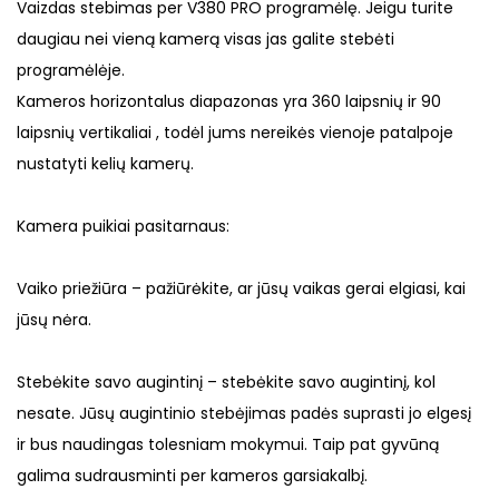
Vaizdas stebimas per V380 PRO programėlę. Jeigu turite
daugiau nei vieną kamerą visas jas galite stebėti
programėlėje.
Kameros horizontalus diapazonas yra 360 laipsnių ir 90
laipsnių vertikaliai , todėl jums nereikės vienoje patalpoje
nustatyti kelių kamerų.
Kamera puikiai pasitarnaus:
Vaiko priežiūra – pažiūrėkite, ar jūsų vaikas gerai elgiasi, kai
jūsų nėra.
Stebėkite savo augintinį – stebėkite savo augintinį, kol
nesate. Jūsų augintinio stebėjimas padės suprasti jo elgesį
ir bus naudingas tolesniam mokymui. Taip pat gyvūną
galima sudrausminti per kameros garsiakalbį.