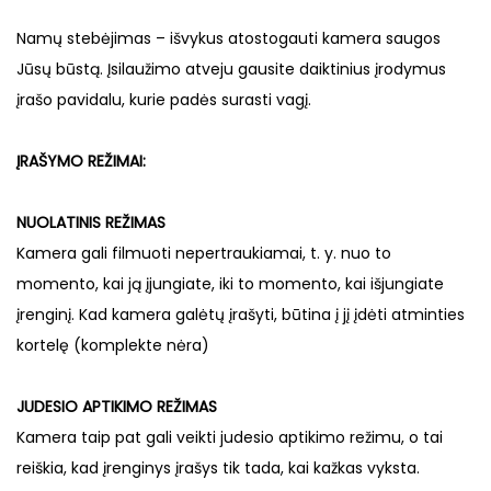
Namų stebėjimas – išvykus atostogauti kamera saugos
Jūsų būstą. Įsilaužimo atveju gausite daiktinius įrodymus
įrašo pavidalu, kurie padės surasti vagį.
ĮRAŠYMO REŽIMAI:
NUOLATINIS REŽIMAS
Kamera gali filmuoti nepertraukiamai, t. y. nuo to
momento, kai ją įjungiate, iki to momento, kai išjungiate
įrenginį. Kad kamera galėtų įrašyti, būtina į jį įdėti atminties
kortelę (komplekte nėra)
JUDESIO APTIKIMO REŽIMAS
Kamera taip pat gali veikti judesio aptikimo režimu, o tai
reiškia, kad įrenginys įrašys tik tada, kai kažkas vyksta.