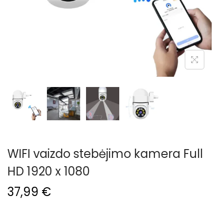
i
o
n
WIFI vaizdo stebėjimo kamera Full
HD 1920 x 1080
37,99
€