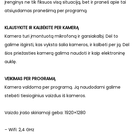
Įrenginys ne tik fiksuos visą situaciją, bet ir praneš apie tai
atsiųsdamas pranešimą per programą.
KLAUSYKITE IR KALBĖKITE PER KAMERĄ
Kamera turi įmontuotą mikrofoną ir garsiakalbį. Dėl to
galime išgirsti, kas vyksta šalia kameros, ir kalbėti per ją. Dėl
šios priežasties kamerą galima naudoti ir kaip elektroninę
auklę.
VEIKIMAS PER PROGRAMĄ
Kamera valdoma per programą. Ją naudodami galime
stebėti tiesioginius vaizdus iš kameros.
Vaizdo įrašo skiriamoji geba: 1920×1280
– Wifi: 2,4 GHz