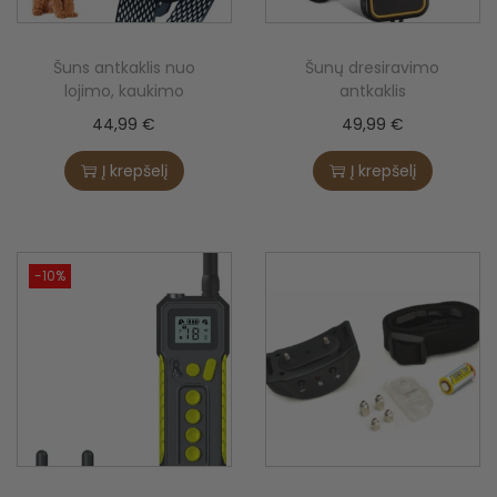
i
o
Šuns antkaklis nuo
Šunų dresiravimo
n
lojimo, kaukimo
antkaklis
44,99
€
49,99
€
Į krepšelį
Į krepšelį
-10%