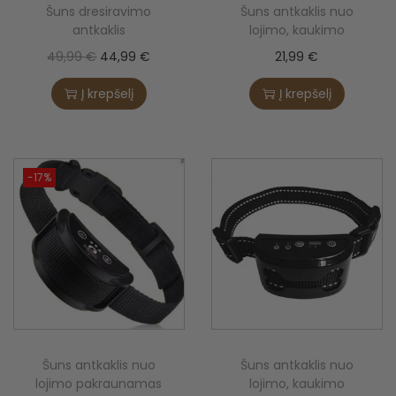
Šuns dresiravimo
Šuns antkaklis nuo
antkaklis
lojimo, kaukimo
O
C
49,99
€
44,99
€
21,99
€
r
u
Į krepšelį
Į krepšelį
i
r
g
r
i
e
-17%
n
n
a
t
l
p
p
r
r
i
i
c
c
e
e
i
Šuns antkaklis nuo
Šuns antkaklis nuo
w
s
lojimo pakraunamas
lojimo, kaukimo