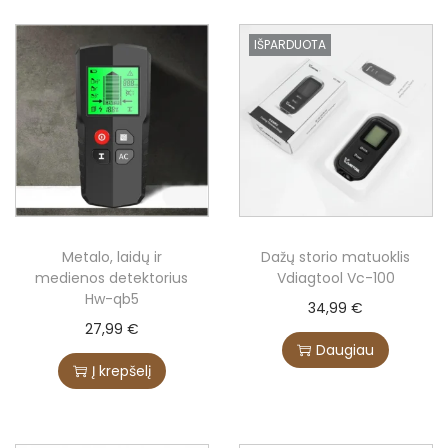
.
€
IŠPARDUOTA
.
Metalo, laidų ir
Dažų storio matuoklis
medienos detektorius
Vdiagtool Vc-100
Hw-qb5
34,99
€
27,99
€
Daugiau
Į krepšelį