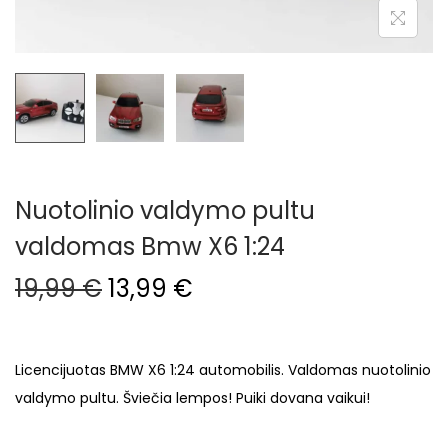
i
o
n
Nuotolinio valdymo pultu
valdomas Bmw X6 1:24
O
C
19,99
€
13,99
€
r
u
i
r
g
r
Licencijuotas BMW X6 1:24 automobilis. Valdomas nuotolinio
i
e
valdymo pultu. Šviečia lempos! Puiki dovana vaikui!
n
n