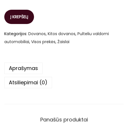
a
t
l
p
p
r
Į KREPŠELĮ
r
i
i
c
Kategorijos:
Dovanos
,
Kitos dovanos
,
Pulteliu valdomi
c
e
automobiliai
,
Visos prekės
,
Žaislai
e
i
w
s
a
:
Aprašymas
s
1
:
3
Atsiliepimai (0)
1
,
9
9
,
9
9
Panašūs produktai
9
€