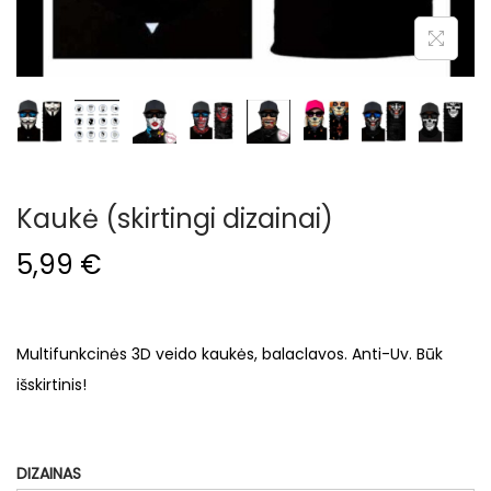
i
o
n
Kaukė (skirtingi dizainai)
5,99
€
Multifunkcinės 3D veido kaukės, balaclavos. Anti-Uv. Būk
išskirtinis!
DIZAINAS