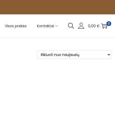
0
Visos prekės
Kontaktai
0,00
€