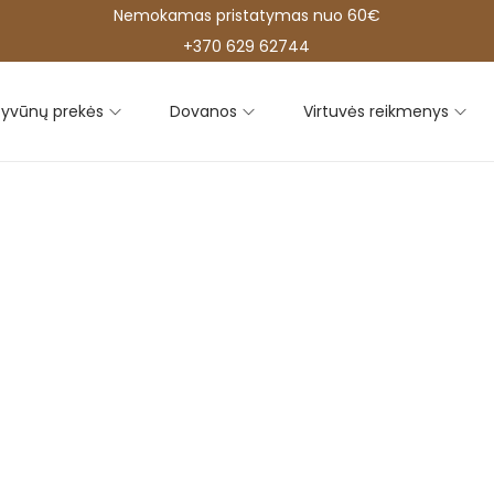
Nemokamas pristatymas nuo 60€
+370 629 62744
yvūnų prekės
Dovanos
Virtuvės reikmenys